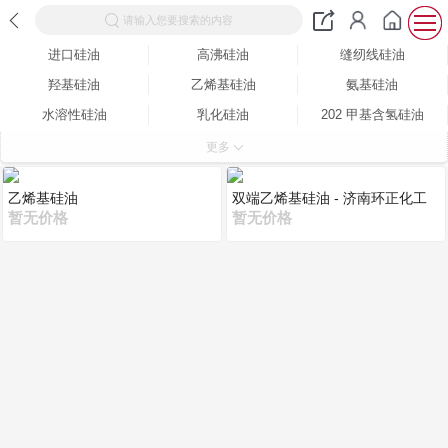
请输入您要搜索的内容
进口硅油
高沸硅油
缝纫线硅油
羟基硅油
乙烯基硅油
氨基硅油
水溶性硅油
乳化硅油
202 甲基含氢硅油
201 甲基硅油
更多
乙烯基硅油
双端乙烯基硅油 - 济南环正化工
暂无价格
有限公司
暂无价格