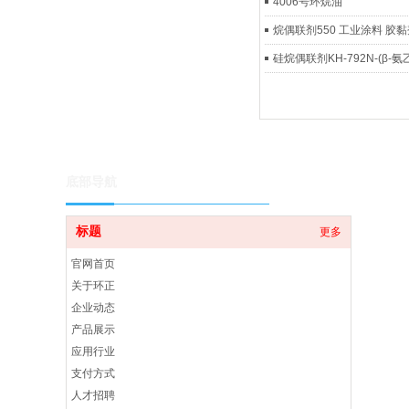
4006号环烷油
烷偶联剂550 工业涂料 胶黏
硅烷偶联剂KH-792N-(β-
底部导航
标题
更多
官网首页
关于环正
企业动态
产品展示
应用行业
支付方式
人才招聘