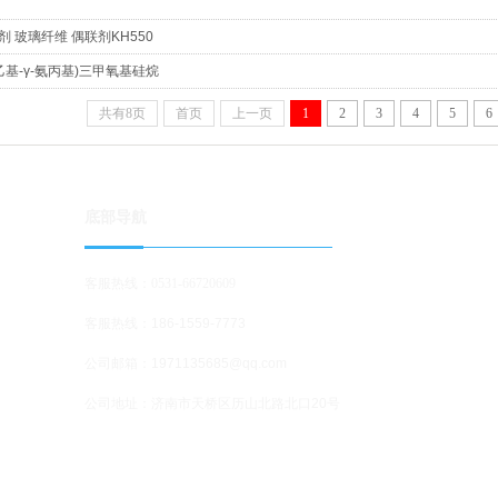
剂 玻璃纤维 偶联剂KH550
氨乙基-γ-氨丙基)三甲氧基硅烷
共有8页
首页
上一页
1
2
3
4
5
6
底部导航
客服热线：0531-66720609
客服热线：186-1559-7773
公司邮箱：1971135685@qq.com
公司地址
：济南市天桥区历山北路北口20号