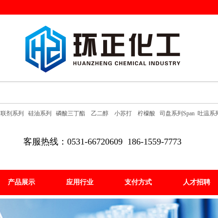
交联剂系列
硅油系列
磷酸三丁酯
乙二醇
小苏打
柠檬酸
司盘系列Span
吐温系列
客服热线：
0531-66720609 186-1559-7773
产品展示
应用行业
支付方式
人才招聘