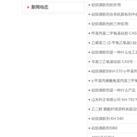
硅烷偶联剂的作用
新闻动态
硅烷偶联剂在有机胶粘剂中
硅烷偶联剂的三种应用:
甲基丙基二甲氧基硅烷 CAS: 1
乙烯基三-(2-甲氧乙氧基)-
硅烷偶联剂是一种什么化工
辛基三乙氧基硅烷 CAS号：29
硅烷偶联剂KH-570 γ-
γ-甲基丙烯酰氧基丙基三甲氧
硅烷偶联剂是一种什么产品
山东环正有限公司 KH-792 
乙二醇 聚酯纤维原料表面活
硅烷偶联剂 KH-540
硅烷偶联剂SI69