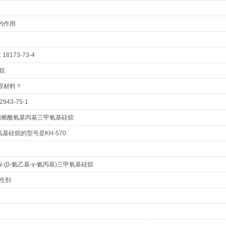
的作用
8173-73-4
硅烷
原材料？
43-75-1
甲基丙烯酰氧基丙基三甲氧基硅烷
基硅烷的型号是KH-570
N-(β-氨乙基-γ-氨丙基)三甲氧基硅烷
性剂