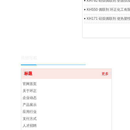
KH792 硅烷偶联剂 全国
KH550 偶联剂 环正化工
KH171 硅烷偶联剂 使热
底部导航
标题
更多
官网首页
关于环正
企业动态
产品展示
应用行业
支付方式
人才招聘