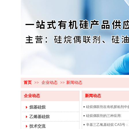
首页
>>
企业动态
>>
新闻动态
企业动态
新闻动态
烷基硅烷
硅烷偶联剂在有机胶粘剂中
硅烷偶联剂的三种应用:
乙烯基硅烷
辛基三乙氧基硅烷 CAS号：29
技术交流