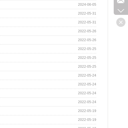
2024-06-05
2022-05-31
2022-05-31
2022-05-26
2022-05-26
2022-05-25
2022-05-25
2022-05-25
2022-05-24
2022-05-24
2022-05-24
2022-05-24
2022-05-19
2022-05-19