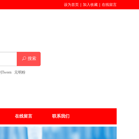
设为首页
|
加入收藏
|
在线留言
搜索
Tween
元明粉
在线留言
联系我们