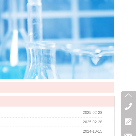
2025-02-28
2025-02-28
2024-10-15