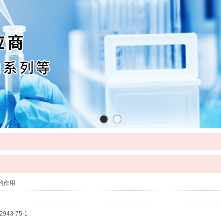
的作用
43-75-1